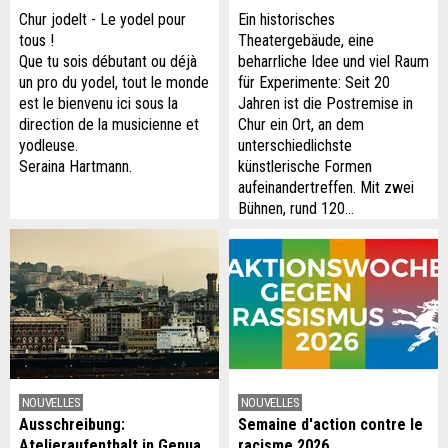
Chur jodelt - Le yodel pour
Ein historisches
tous !
Theatergebäude, eine
Que tu sois débutant ou déjà
beharrliche Idee und viel Raum
un pro du yodel, tout le monde
für Experimente: Seit 20
est le bienvenu ici sous la
Jahren ist die Postremise in
direction de la musicienne et
Chur ein Ort, an dem
yodleuse.
unterschiedlichste
Seraina Hartmann.
künstlerische Formen
aufeinandertreffen. Mit zwei
Bühnen, rund 120…
NOUVELLES
NOUVELLES
Ausschreibung:
Semaine d'action contre le
Atelieraufenthalt in Genua
racisme 2026