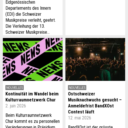
Eidgenössischen
Departements des Innern
(EDI) die Schweizer
Musikpreise verleiht, geehrt.
Die Verleihung der 13.
Schweizer Musikpreise…
NOUVELLES
NOUVELLES
Kontinuität im Wandel beim
Ostschweizer
Kulturraumnetzwerk Chur
Musiknachwuchs gesucht –
2. juin 2026
Anmeldefrist BandXOst
Contest läuft
Beim Kulturraumnetzwerk
12. mai 2026
Chur kommt es zu personellen
Veränderungen in Präsidium
BandXOst ist der grösste