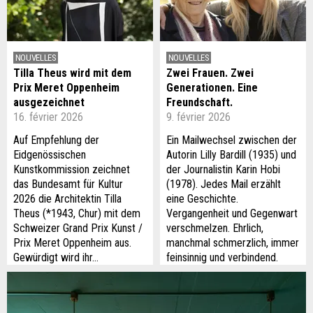
NOUVELLES
NOUVELLES
Tilla Theus wird mit dem
Zwei Frauen. Zwei
Prix Meret Oppenheim
Generationen. Eine
ausgezeichnet
Freundschaft.
16. février 2026
9. février 2026
Auf Empfehlung der
Ein Mailwechsel zwischen der
Eidgenössischen
Autorin Lilly Bardill (1935) und
Kunstkommission zeichnet
der Journalistin Karin Hobi
das Bundesamt für Kultur
(1978). Jedes Mail erzählt
2026 die Architektin Tilla
eine Geschichte.
Theus (*1943, Chur) mit dem
Vergangenheit und Gegenwart
Schweizer Grand Prix Kunst /
verschmelzen. Ehrlich,
Prix Meret Oppenheim aus.
manchmal schmerzlich, immer
Gewürdigt wird ihr…
feinsinnig und verbindend.