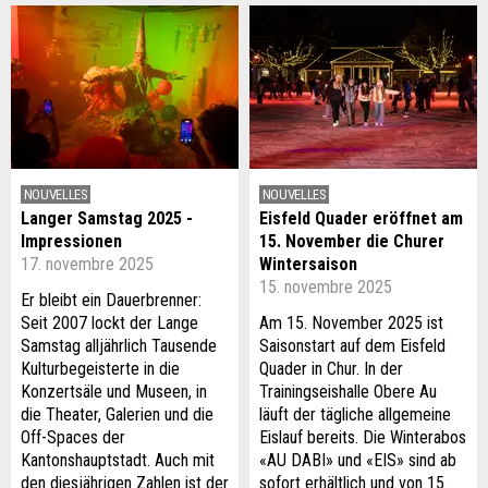
NOUVELLES
NOUVELLES
Langer Samstag 2025 -
Eisfeld Quader eröffnet am
Impressionen
15. November die Churer
17. novembre 2025
Wintersaison
15. novembre 2025
Er bleibt ein Dauerbrenner:
Seit 2007 lockt der Lange
Am 15. November 2025 ist
Samstag alljährlich Tausende
Saisonstart auf dem Eisfeld
Kulturbegeisterte in die
Quader in Chur. In der
Konzertsäle und Museen, in
Trainingseishalle Obere Au
die Theater, Galerien und die
läuft der tägliche allgemeine
Off-Spaces der
Eislauf bereits. Die Winterabos
Kantonshauptstadt. Auch mit
«AU DABI» und «EIS» sind ab
den diesjährigen Zahlen ist der
sofort erhältlich und von 15.