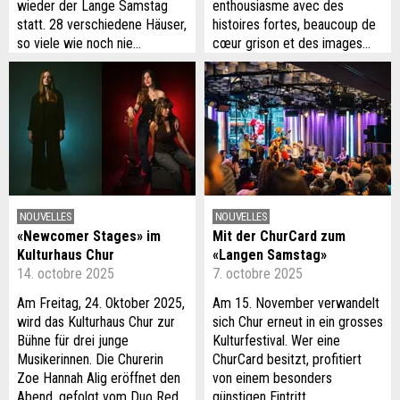
wieder der Lange Samstag
enthousiasme avec des
statt. 28 verschiedene Häuser,
histoires fortes, beaucoup de
so viele wie noch nie…
cœur grison et des images…
NOUVELLES
NOUVELLES
«Newcomer Stages» im
Mit der ChurCard zum
Kulturhaus Chur
«Langen Samstag»
14. octobre 2025
7. octobre 2025
Am Freitag, 24. Oktober 2025,
Am 15. November verwandelt
wird das Kulturhaus Chur zur
sich Chur erneut in ein grosses
Bühne für drei junge
Kulturfestival. Wer eine
Musikerinnen. Die Churerin
ChurCard besitzt, profitiert
Zoe Hannah Alig eröffnet den
von einem besonders
Abend, gefolgt vom Duo Red
günstigen Eintritt.