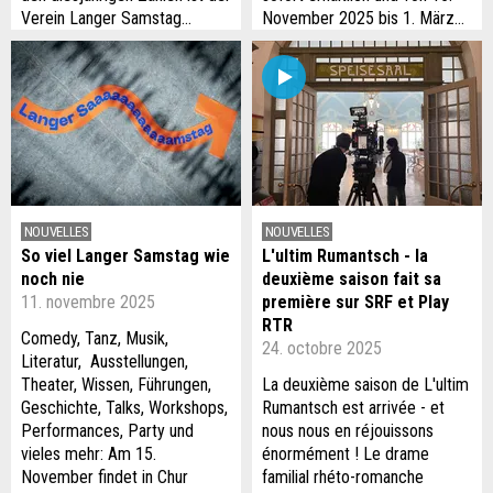
Verein Langer Samstag…
November 2025 bis 1. März…
NOUVELLES
NOUVELLES
So viel Langer Samstag wie
L'ultim Rumantsch - la
noch nie
deuxième saison fait sa
11. novembre 2025
première sur SRF et Play
RTR
Comedy, Tanz, Musik,
24. octobre 2025
Literatur, Ausstellungen,
Theater, Wissen, Führungen,
La deuxième saison de L'ultim
Geschichte, Talks, Workshops,
Rumantsch est arrivée - et
Performances, Party und
nous nous en réjouissons
vieles mehr: Am 15.
énormément ! Le drame
November findet in Chur
familial rhéto-romanche