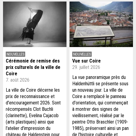
17
18
19
20
21
22
23
24
25
26
27
28
29
30
31
1
2
3
4
5
6
NOUVELLES
NOUVELLES
Cérémonie de remise des
Vue sur Coire
prix culturels de la ville de
29. juillet 2026
Coire
La vue panoramique près du
7. août 2026
Haldenhüttli se présente sous
La ville de Coire décerne les
un nouveau jour. La ville de
prix de reconnaissance et
Coire a remplacé le panneau
d'encouragement 2026. Sont
d'orientation, qui commençait
récompensés Clot Buchli
à montrer des signes de
(clarinette), Evelina Cajacob
vieillissement, réalisé par le
(arts plastiques) ainsi que
peintre Otto Braschler (1909-
l'atelier d'impression du
1985), préservant ainsi un pan
château de Haldenstein pour
de l'histoire culturelle et