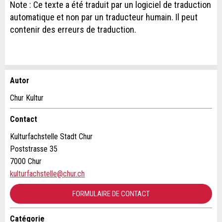
Note : Ce texte a été traduit par un logiciel de traduction
automatique et non par un traducteur humain. Il peut
contenir des erreurs de traduction.
Autor
Annonces répréhensibles
Recommander l'annonce
Chur Kultur
Vos commentaires sont grandement appréciés!
Recommandez cette annonce à des amis.
Contact
Kulturfachstelle Stadt Chur
Commentaires généraux
Poststrasse 35
Cette annonce n'est plus valable
7000 Chur
Annonce incomplète
kulturfachstelle@chur.ch
FORMULAIRE DE CONTACT
Catégorie