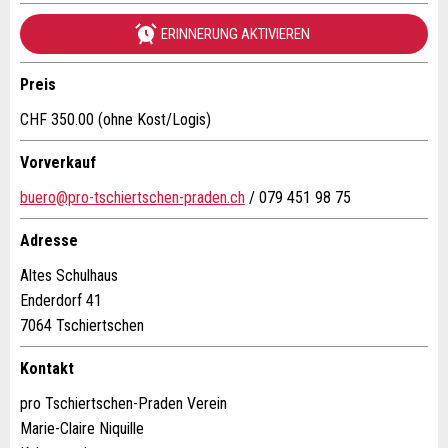
ERINNERUNG AKTIVIEREN
Vorname / Nachname *:
Preis
Firma / Organisation:
CHF 350.00 (ohne Kost/Logis)
Vorverkauf
* Eingabe erforderlich
Adresszusatz:
buero@pro-tschiertschen-praden.ch
/ 079 451 98 75
ANZEIGE WEITEREMPFEHLEN
Adresse
Nachricht
Schliessen
Strasse und Nr. *:
Altes Schulhaus
Enderdorf 41
7064 Tschiertschen
PLZ / Ort *:
Kontakt
* Eingabe erforderlich
pro Tschiertschen-Praden Verein
E-Mail *:
Zur Qualitätssicherung wird eine Kopie der E-Mail an
Marie-Claire Niquille
guidle übermittelt.