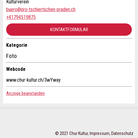
Kulturverein
buero@pro-tschiertschen-praden.ch
Telefon *:
NACHRICHT SENDEN
+41794519875
Schliessen
KONTAKTFORMULAR
Nachricht:
Kategorie
Kontakt
Foto
* Pflichtfeld
Information: Zur Qualitätssicherung wird eine Kopie der
Verfassen Sie eine Nachricht für die Kontaktpersonen dieser
Webcode
E-Mail an guidle gesendet.
Anzeige.
www.chur-kultur.ch/3wYway
This site is protected by reCAPTCHA and the Google
Privacy
Policy
and
Terms of Service
apply.
Anzeige beanstanden
SCHLIESSEN
ANMELDEN
© 2021 Chur Kultur,
Impressum
,
Datenschutz