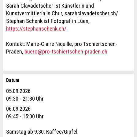
Sarah Clavadetscher ist Künstlerin und
Kunstvermittlerin in Chur, sarahclavadetscher.ch/
Stephan Schenk ist Fotograf in Lüen,
https://stephanschenk.ch/
Kontakt: Marie-Claire Niquille, pro Tschiertschen-
Praden,
buero@pro-tschiertschen-praden.ch
Datum
Anzeige beanstanden
Anzeige weiterempfehlen
05.09.2026
Reservation
09:30 - 21:30 Uhr
Ihr Feedback wird sehr geschätzt!
Empfehlen Sie diese Anzeige an Freunde weiter.
06.09.2026
Veranstaltungsdatum *:
09:45 - 15:00 Uhr
Allgemeines Feedback
Anzahl der Teilnehmer *:
Anzeige nicht mehr gültig
Samstag ab 9.30: Kaffee/Gipfeli
Anzeige unvollständig