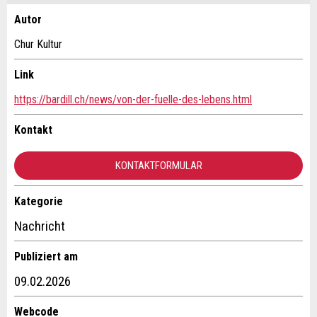
Autor
Anzeige beanstanden
Anzeige weiterempfehlen
Chur Kultur
Ihr Feedback wird sehr geschätzt!
Empfehlen Sie diese Anzeige an Freunde weiter.
Link
https://bardill.ch/news/von-der-fuelle-des-lebens.html
Allgemeines Feedback
Anzeige nicht mehr gültig
Kontakt
Anzeige unvollständig
KONTAKTFORMULAR
Kategorie
Kontakt
Nachricht
Verfassen Sie eine Nachricht für die Kontaktpersonen dieser
Publiziert am
Anzeige.
* Eingabe erforderlich
09.02.2026
ANZEIGE WEITEREMPFEHLEN
Webcode