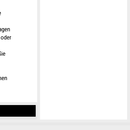
e
ragen
 oder
Sie
hnen