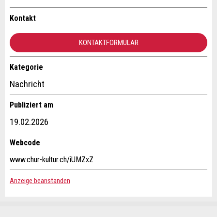
Ihr Feedback wird sehr geschätzt!
Empfehlen Sie diese Anzeige an Freunde weiter.
Kontakt
Allgemeines Feedback
KONTAKTFORMULAR
Anzeige nicht mehr gültig
Anzeige unvollständig
Kategorie
Kontakt
Nachricht
Verfassen Sie eine Nachricht für die Kontaktpersonen dieser
Publiziert am
Anzeige.
19.02.2026
Webcode
* Eingabe erforderlich
www.chur-kultur.ch/iUMZxZ
ANZEIGE WEITEREMPFEHLEN
Anzeige beanstanden
Nachricht
Schliessen