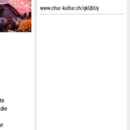
www.chur-kultur.ch/qkQbUy
te
 die
ur