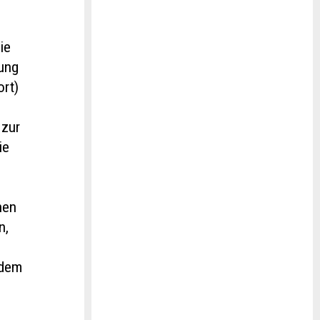
ie
tung
ort)
 zur
ie
nen
n,
udem