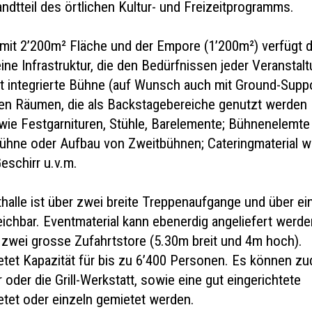
ndtteil des örtlichen Kultur- und Freizeitprogramms.
 mit 2’200m² Fläche und der Empore (1’200m²) verfügt d
eine Infrastruktur, die den Bedürfnissen jeder Veranstal
st integrierte Bühne (auf Wunsch auch mit Ground-Supp
en Räumen, die als Backstagebereiche genutzt werden
wie Festgarnituren, Stühle, Barelemente; Bühnenelemte
Bühne oder Aufbau von Zweitbühnen; Cateringmaterial w
eschirr u.v.m.
halle ist über zwei breite Treppenaufgange und über ei
ichbar. Eventmaterial kann ebenerdig angeliefert werde
r zwei grosse Zufahrtstore (5.30m breit und 4m hoch).
ietet Kapazität für bis zu 6’400 Personen. Es können z
 oder die Grill-Werkstatt, sowie eine gut eingerichtete
tet oder einzeln gemietet werden.