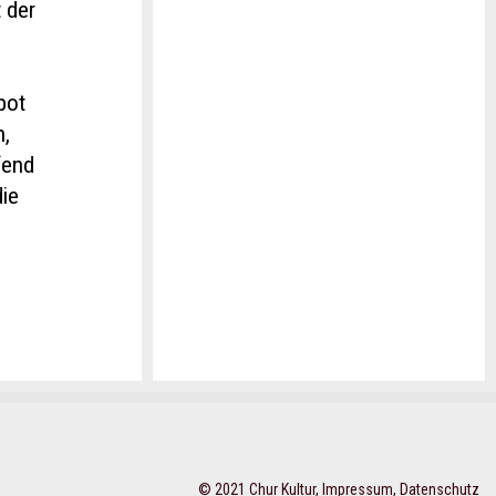
t der
bot
n,
fend
die
© 2021 Chur Kultur,
Impressum
,
Datenschutz