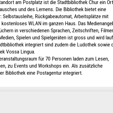
tandort am Postplatz ist die Stadtbibliothek Chur ein Or
usches und des Lernens. Die Bibliothek bietet eine
: Selbstausleihe, Rückgabeautomat, Arbeitsplätze mit
e kostenloses WLAN im ganzen Haus. Das Medienange
chern in verschiedenen Sprachen, Zeitschriften, Filme
Medien, Spielen und Spielgeräten ist gross und wird lau
tadtbibliothek integriert sind zudem die Ludothek sowie 
thek Vossa Lingua.
eranstaltungsraum für 70 Personen laden zum Lesen,
en, zu Events und Workshops ein. Als zusätzliche
der Bibliothek eine Postagentur integriert.
kt
ge beanstanden
ge