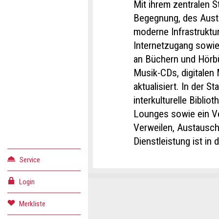
Mit ihrem zentralen S
Begegnung, des Austa
moderne Infrastruktur
Internetzugang sowi
an Büchern und Hörbü
Musik-CDs, digitalen 
aktualisiert. In der S
interkulturelle Biblio
Lounges sowie ein V
Verweilen, Austausch
Dienstleistung ist in 
Service
Login
Konta
Anzei
Anzei
Merkliste