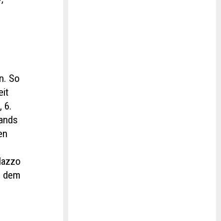
m
n. So
eit
 6.
bands
en
lazzo
s dem
d