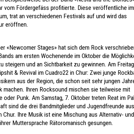
r vom Fördergefäss profitierte. Diese veröffentliche i
bum, trat an verschiedenen Festivals auf und wird das
ur eröffnen.
der «Newcomer Stages» hat sich dem Rock verschriebe
e Bands am ersten Wochenende im Oktober die Möglichk
 steigern und an Sichtbarkeit zu gewinnen. Am Freitag,
Dipshit & Revival im Cuadro22 in Chur: Zwei junge Rock
sikern aus der Region, die schon seit sehr jungen Jahr
ik machen. Ihren Rocksound mischen sie teilweise mit
 oder Punk. Am Samstag, 7. Oktober treten Reat im Pa
aft sind die drei Bandmitglieder und Jugendfreunde au
in Chur. Ihre Musik ist eine Mischung aus Alternativ- un
 ihrer Muttersprache Rätoromanisch gesungen.