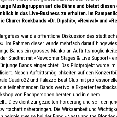
junge Musikgruppen auf die Bühne und bietet diesen 
inblick in das Live-Business zu erhalten. Im Rampenli
ie Churer Rockbands «Dr. Dipshit», «Revival» und «Re
dergefäss war die öffentliche Diskussion des städtisch
me». Im Rahmen dieser wurde mehrfach darauf hingewies
unge Bands ein grosses Manko an Auftrittsmöglichkeit
 der Stadtrat mit «Newcomer Stages & Live Support» ei
ür junge Bands eingerichtet. Das Pilotprojekt wurde im
lisiert. Neben Auftrittsmöglichkeiten auf den Konzert
kale
Cuadro22 und Palazzo Beat Club
mit professionell
en die teilnehmenden Bands wertvolle Expertenfeedbacks
kshop von Fachpersonen beraten und in einem
ellt. Dies dient zur gezielten Förderung und soll den ju
wirtschaft näherbringen. Die Wirksamkeit und Wichtigke
ch beispielsweise bei der Band «Nesta and the Blondes»