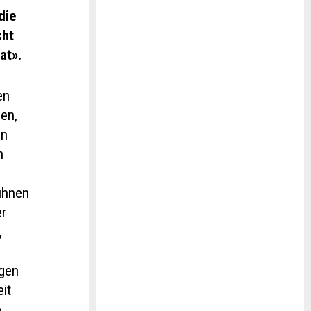
die
cht
at».
en
en,
en
n
bühnen
er
,
ngen
it
,