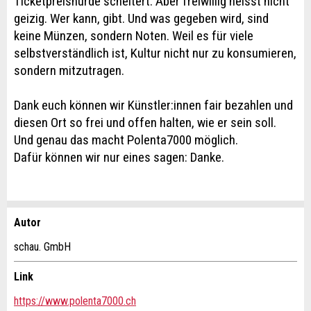
Ticketpreishürde scheitert. Aber freiwillig heisst nicht
geizig. Wer kann, gibt. Und was gegeben wird, sind
keine Münzen, sondern Noten. Weil es für viele
selbstverständlich ist, Kultur nicht nur zu konsumieren,
sondern mitzutragen.
Dank euch können wir Künstler:innen fair bezahlen und
diesen Ort so frei und offen halten, wie er sein soll.
Und genau das macht Polenta7000 möglich.
Dafür können wir nur eines sagen: Danke.
Autor
Anzeige beanstanden
Anzeige weiterempfehlen
schau. GmbH
Ihr Feedback wird sehr geschätzt!
Empfehlen Sie diese Anzeige an Freunde weiter.
Link
https://www.polenta7000.ch