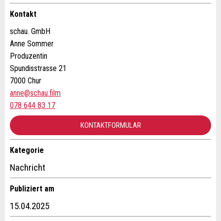
Allgemeines Feedback
Anzeige nicht mehr gültig
Kontakt
Anzeige unvollständig
schau. GmbH
Anne Sommer
Produzentin
Spundisstrasse 21
7000 Chur
anne@schau.film
078 644 83 17
* Eingabe erforderlich
KONTAKTFORMULAR
ANZEIGE WEITEREMPFEHLEN
Kategorie
Nachricht
Schliessen
Kontakt
Nachricht
Verfassen Sie eine Nachricht für die Kontaktpersonen dieser
Publiziert am
Anzeige.
15.04.2025
* Eingabe erforderlich