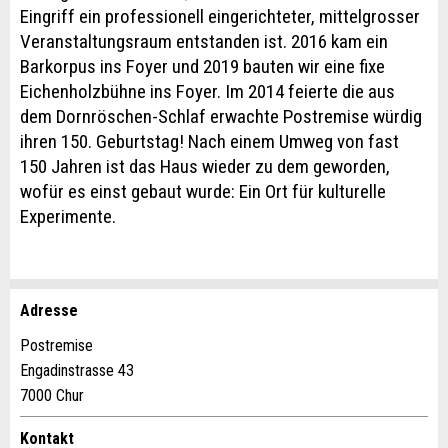
Eingriff ein professionell eingerichteter, mittelgrosser
Veranstaltungsraum entstanden ist. 2016 kam ein
Barkorpus ins Foyer und 2019 bauten wir eine fixe
Eichenholzbühne ins Foyer. Im 2014 feierte die aus
dem Dornröschen-Schlaf erwachte Postremise würdig
ihren 150. Geburtstag! Nach einem Umweg von fast
150 Jahren ist das Haus wieder zu dem geworden,
wofür es einst gebaut wurde: Ein Ort für kulturelle
Experimente.
Adresse
Anzeige beanstanden
Anzeige weiterempfehlen
Postremise
Engadinstrasse 43
Ihr Feedback wird sehr geschätzt!
Empfehlen Sie diese Anzeige an Freunde weiter.
7000 Chur
Allgemeines Feedback
Kontakt