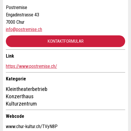
Anzeige nicht mehr gültig
Postremise
Anzeige unvollständig
Engadinstrasse 43
7000 Chur
info@postremise.ch
KONTAKTFORMULAR
Link
Kontakt
* Eingabe erforderlich
https://www.postremise.ch/
ANZEIGE WEITEREMPFEHLEN
Verfassen Sie eine Nachricht für die Kontaktpersonen dieser
Kategorie
Anzeige.
Kleintheaterbetrieb
Nachricht
Schliessen
Konzerthaus
Kulturzentrum
Webcode
www.chur-kultur.ch/TVyN8P
* Eingabe erforderlich