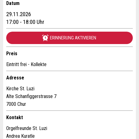
Datum
Anzeige beanstanden
Anzeige weiterempfehlen
29.11.2026
Reservation
17:00 - 18:00 Uhr
Ihr Feedback wird sehr geschätzt!
Empfehlen Sie diese Anzeige an Freunde weiter.
ERINNERUNG AKTIVIEREN
Veranstaltungsdatum *:
Allgemeines Feedback
Anzahl der Teilnehmer *:
Anzeige nicht mehr gültig
Preis
Anzeige unvollständig
Eintritt frei - Kollekte
Vorname / Nachname *:
Adresse
Kirche St. Luzi
Firma / Organisation:
Alte Schanfiggerstrasse 7
7000 Chur
* Eingabe erforderlich
Kontakt
Adresszusatz:
ANZEIGE WEITEREMPFEHLEN
Orgelfreunde St. Luzi
Andrea Kuratle