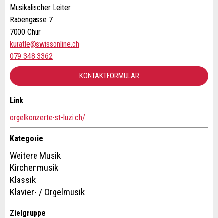
Nachricht
Schliessen
Strasse und Nr. *:
Musikalischer Leiter
Rabengasse 7
7000 Chur
PLZ / Ort *:
kuratle@swissonline.ch
079 348 3362
* Eingabe erforderlich
KONTAKTFORMULAR
E-Mail *:
Zur Qualitätssicherung wird eine Kopie der E-Mail an
guidle übermittelt.
Link
Kontakt
Telefon *:
NACHRICHT SENDEN
orgelkonzerte-st-luzi.ch/
Schliessen
Verfassen Sie eine Nachricht für die Kontaktpersonen dieser
Kategorie
Anzeige.
Nachricht:
Weitere Musik
Kirchenmusik
Klassik
* Pflichtfeld
Klavier- / Orgelmusik
Information: Zur Qualitätssicherung wird eine Kopie der
E-Mail an guidle gesendet.
Zielgruppe