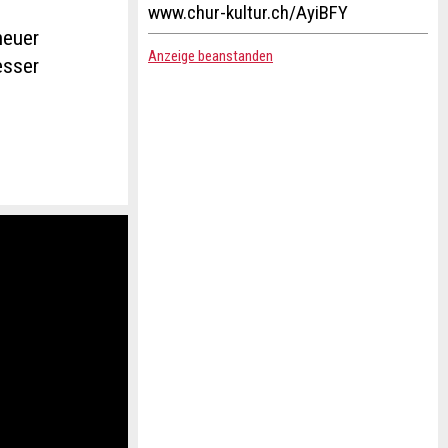
www.chur-kultur.ch/AyiBFY
neuer
Anzeige beanstanden
esser