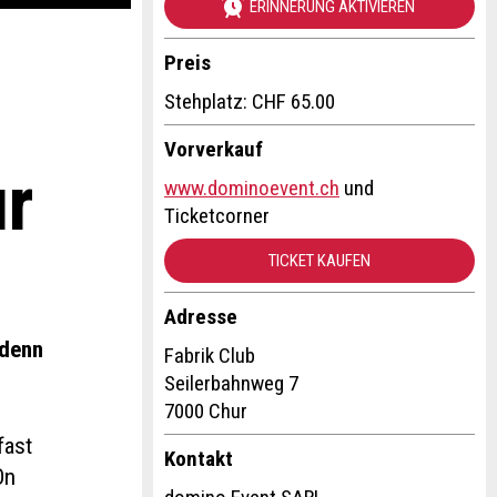
ERINNERUNG AKTIVIEREN
Preis
Stehplatz: CHF 65.00
Vorverkauf
ur
www.dominoevent.ch
und
Ticketcorner
TICKET KAUFEN
Adresse
 denn
Fabrik Club
Seilerbahnweg 7
7000 Chur
fast
Kontakt
On