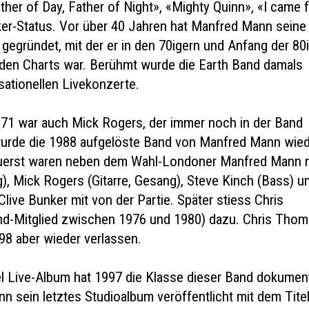
her of Day, Father of Night», «Mighty Quinn», «I came 
ker-Status. Vor über 40 Jahren hat Manfred Mann seine
gegründet, mit der er in den 70igern und Anfang der 80
 den Charts war. Berühmt wurde die Earth Band damals
sationellen Livekonzerte.
71 war auch Mick Rogers, der immer noch in der Band
wurde die 1988 aufgelöste Band von Manfred Mann wie
Zuerst waren neben dem Wahl-Londoner Manfred Mann 
), Mick Rogers (Gitarre, Gesang), Steve Kinch (Bass) u
live Bunker mit von der Partie. Später stiess Chris
d-Mitglied zwischen 1976 und 1980) dazu. Chris Tho
98 aber wieder verlassen.
l Live-Album hat 1997 die Klasse dieser Band dokument
n sein letztes Studioalbum veröffentlicht mit dem Tite