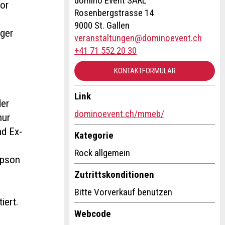
domino Event SARL
for
Rosenbergstrasse 14
9000 St. Gallen
iger
veranstaltungen@dominoevent.ch
+41 71 552 20 30
KONTAKTFORMULAR
Link
der
dominoevent.ch/mmeb/
nur
nd Ex-
Kategorie
Rock allgemein
mpson
Zutrittskonditionen
Bitte Vorverkauf benutzen
iert.
Webcode
l