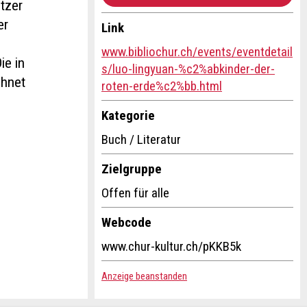
tzer
er
Link
www.bibliochur.ch/events/eventdetail
ie in
s/luo-lingyuan-%c2%abkinder-der-
chnet
roten-erde%c2%bb.html
Kategorie
Buch / Literatur
Zielgruppe
Offen für alle
Webcode
www.chur-kultur.ch/pKKB5k
Anzeige beanstanden