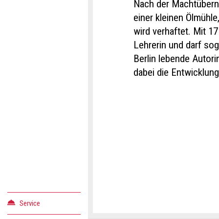
Nach der Machtübern
einer kleinen Ölmühle
wird verhaftet. Mit 17
Lehrerin und darf sog
Berlin lebende Autor
dabei die Entwicklung
Konta
Anzei
Anzei
Reser
weite
Verfassen Sie eine N
Ihr Feedback wird se
Service
Veranstaltungsdatu
Allgemeines Feedba
Empfehlen Sie diese 