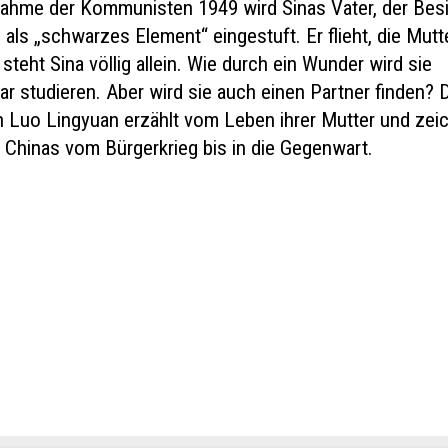
ahme der Kommunisten 1949 wird Sinas Vater, der Besi
, als „schwarzes Element“ eingestuft. Er flieht, die Mutt
 steht Sina völlig allein. Wie durch ein Wunder wird sie
ar studieren. Aber wird sie auch einen Partner finden? D
in Luo Lingyuan erzählt vom Leben ihrer Mutter und zei
 Chinas vom Bürgerkrieg bis in die Gegenwart.
kt
ge beanstanden
ge
vation
rempfehlen
achricht für die Kontaktpersonen dieser Anzeige.
hr geschätzt!
m *:
ck
Anzeige an Freunde weiter.