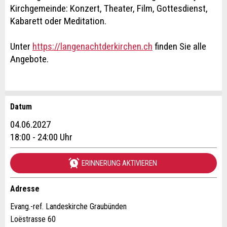
Kirchgemeinde: Konzert, Theater, Film, Gottesdienst,
Kabarett oder Meditation.
Unter
https://langenachtderkirchen.ch
finden Sie alle
Angebote.
Datum
Anzeige beanstanden
Anzeige weiterempfehlen
04.06.2027
Reservation
18:00 - 24:00 Uhr
Ihr Feedback wird sehr geschätzt!
Empfehlen Sie diese Anzeige an Freunde weiter.
ERINNERUNG AKTIVIEREN
Veranstaltungsdatum *:
Allgemeines Feedback
Anzahl der Teilnehmer *:
Anzeige nicht mehr gültig
Adresse
Anzeige unvollständig
Evang.-ref. Landeskirche Graubünden
Loëstrasse 60
Vorname / Nachname *: