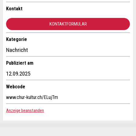
Ihr Feedback wird sehr geschätzt!
Empfehlen Sie diese Anzeige an Freunde weiter.
Kontakt
Allgemeines Feedback
KONTAKTFORMULAR
Anzeige nicht mehr gültig
Anzeige unvollständig
Kategorie
Kontakt
Nachricht
Verfassen Sie eine Nachricht für die Kontaktpersonen dieser
Publiziert am
Anzeige.
12.09.2025
Webcode
* Eingabe erforderlich
www.chur-kultur.ch/ELujTm
ANZEIGE WEITEREMPFEHLEN
Anzeige beanstanden
Nachricht
Schliessen