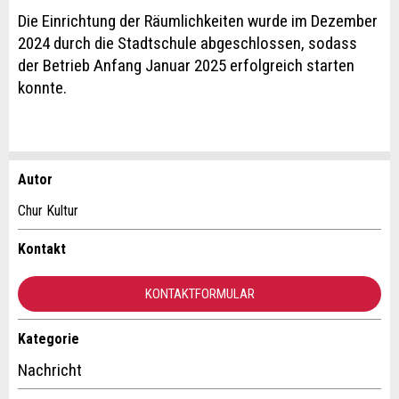
Die Einrichtung der Räumlichkeiten wurde im Dezember
2024 durch die Stadtschule abgeschlossen, sodass
der Betrieb Anfang Januar 2025 erfolgreich starten
konnte.
Autor
Anzeige beanstanden
Anzeige weiterempfehlen
Chur Kultur
Ihr Feedback wird sehr geschätzt!
Empfehlen Sie diese Anzeige an Freunde weiter.
Kontakt
Allgemeines Feedback
KONTAKTFORMULAR
Anzeige nicht mehr gültig
Anzeige unvollständig
Kategorie
Kontakt
Nachricht