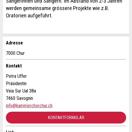
Sängerinnen und Sängern. Im Abstand von 2-3 Jahren
werden gemeinsame grössere Projekte wie z.B.
Oratorien aufgeführt.
Adresse
Anzeige beanstanden
Anzeige weiterempfehlen
7000 Chur
Ihr Feedback wird sehr geschätzt!
Empfehlen Sie diese Anzeige an Freunde weiter.
Kontakt
Petra Uffer
Allgemeines Feedback
Präsidentin
Anzeige nicht mehr gültig
Veia Sur Ual 38a
Anzeige unvollständig
7460 Savognin
info@kammerchorchur.ch
KONTAKTFORMULAR