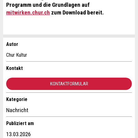
Programm und die Grundlagen auf
mitwirken.chur.ch
zum Download bereit.
Autor
Anzeige beanstanden
Anzeige weiterempfehlen
Chur Kultur
Ihr Feedback wird sehr geschätzt!
Empfehlen Sie diese Anzeige an Freunde weiter.
Kontakt
Allgemeines Feedback
KONTAKTFORMULAR
Anzeige nicht mehr gültig
Anzeige unvollständig
Kategorie
Kontakt
Nachricht
Verfassen Sie eine Nachricht für die Kontaktpersonen dieser
Publiziert am
Anzeige.
13.03.2026