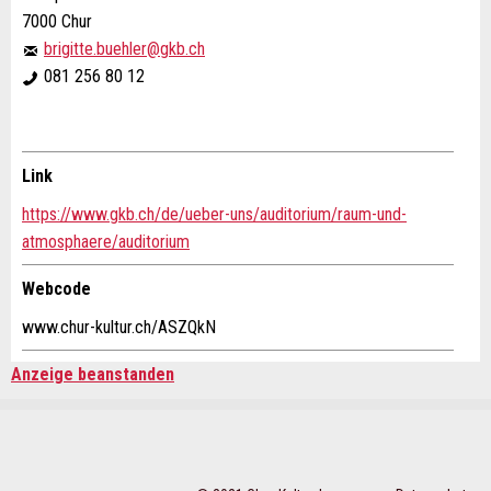
7000 Chur
brigitte.buehler@gkb.ch
Allgemeines Feedback
081 256 80 12
Anzeige nicht mehr gültig
Anzeige unvollständig
Link
Buchungsanfrage
https://www.gkb.ch/de/ueber-uns/auditorium/raum-und-
atmosphaere/auditorium
Verfassen Sie eine Nachricht für die Kontaktpersonen
dieser Anzeige.
Webcode
* Eingabe erforderlich
www.chur-kultur.ch/ASZQkN
ANZEIGE WEITEREMPFEHLEN
Anreise *
Anzeige beanstanden
Kalender
Nachricht
Schliessen
öffnen
Abreise
AUGUST
2026
Kalender
Mo
Di
Mi
Do
Fr
Sa
So
öffnen
AUGUST
2026