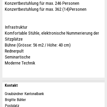
Konzertbestuhlung für max. 246 Personen
Konzertbestuhlung für max. 362 (14)Personen
Infrastruktur
Komfortable Stühle, elektronische Nummerierung der
Sitzplätze
Bühne (Grösse: 56 m2 / Höhe: 40 cm)
Rednerpult
Seminartische
Moderne Technik
Kontakt
Anzeige beanstanden
Anzeige weiterempfehlen
Graubündner Kantonalbank
Brigitte Bühler
Ihr Feedback wird sehr geschätzt!
Empfehlen Sie diese Anzeige an Freunde weiter.
Postplatz