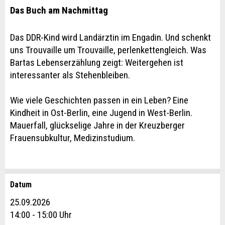
Das Buch am Nachmittag
Das DDR-Kind wird Landärztin im Engadin. Und schenkt
uns Trouvaille um Trouvaille, perlenkettengleich. Was
Bartas Lebenserzählung zeigt: Weitergehen ist
interessanter als Stehenbleiben.
Wie viele Geschichten passen in ein Leben? Eine
Kindheit in Ost-Berlin, eine Jugend in West-Berlin.
Mauerfall, glückselige Jahre in der Kreuzberger
Frauensubkultur, Medizinstudium.
Datum
Anzeige beanstanden
Anzeige weiterempfehlen
25.09.2026
Reservation
14:00 - 15:00 Uhr
Ihr Feedback wird sehr geschätzt!
Empfehlen Sie diese Anzeige an Freunde weiter.