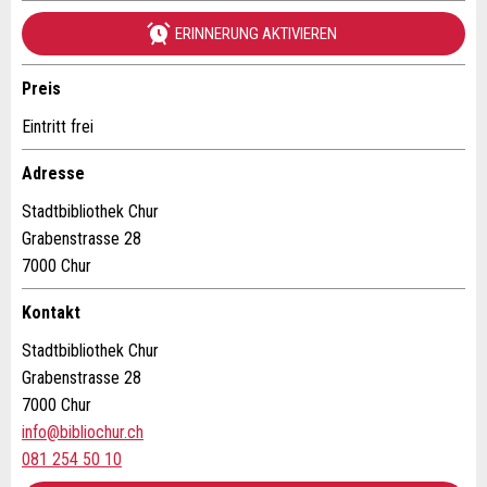
ERINNERUNG AKTIVIEREN
Veranstaltungsdatum *:
Allgemeines Feedback
Anzahl der Teilnehmer *:
Anzeige nicht mehr gültig
Preis
Anzeige unvollständig
Eintritt frei
Vorname / Nachname *:
Adresse
Stadtbibliothek Chur
Firma / Organisation:
Grabenstrasse 28
7000 Chur
* Eingabe erforderlich
Kontakt
Adresszusatz:
ANZEIGE WEITEREMPFEHLEN
Stadtbibliothek Chur
Grabenstrasse 28
Nachricht
Schliessen
Strasse und Nr. *:
7000 Chur
info@bibliochur.ch
081 254 50 10
PLZ / Ort *: