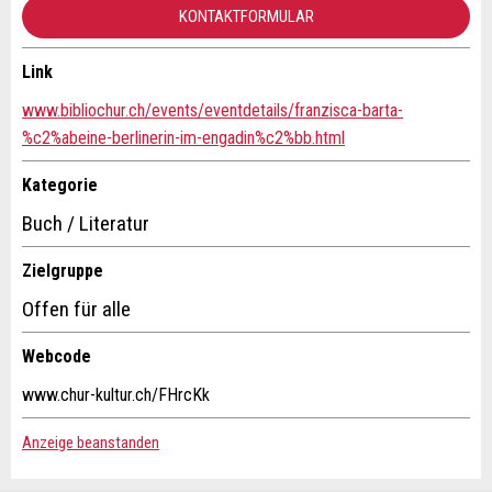
KONTAKTFORMULAR
* Eingabe erforderlich
Link
E-Mail *:
Zur Qualitätssicherung wird eine Kopie der E-Mail an
Kontakt
www.bibliochur.ch/events/eventdetails/franzisca-barta-
guidle übermittelt.
%c2%abeine-berlinerin-im-engadin%c2%bb.html
Verfassen Sie eine Nachricht für die Kontaktpersonen dieser
Telefon *:
NACHRICHT SENDEN
Anzeige.
Kategorie
Schliessen
Buch / Literatur
Nachricht:
Zielgruppe
Offen für alle
* Pflichtfeld
Information: Zur Qualitätssicherung wird eine Kopie der
Webcode
E-Mail an guidle gesendet.
www.chur-kultur.ch/FHrcKk
This site is protected by reCAPTCHA and the Google
Privacy
Adresse
Policy
and
Terms of Service
apply.
Anzeige beanstanden