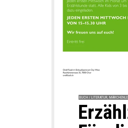
BUCH / LITERATUR, MÄRCHENL
Erzähl