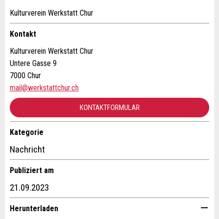
Anzeige beanstanden
Anzeige weiterempfehlen
Kulturverein Werkstatt Chur
Ihr Feedback wird sehr geschätzt!
Empfehlen Sie diese Anzeige an Freunde weiter.
Kontakt
Kulturverein Werkstatt Chur
Allgemeines Feedback
Untere Gasse 9
Anzeige nicht mehr gültig
7000 Chur
Anzeige unvollständig
mail@werkstattchur.ch
KONTAKTFORMULAR
Kategorie
Kontakt
Nachricht
Verfassen Sie eine Nachricht für die Kontaktpersonen dieser
Publiziert am
* Eingabe erforderlich
Anzeige.
21.09.2023
ANZEIGE WEITEREMPFEHLEN
Herunterladen
Nachricht
Schliessen