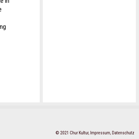
e in
e
ung
u
© 2021 Chur Kultur,
Impressum
,
Datenschutz