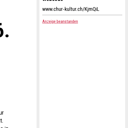
www.chur-kultur.ch/KjmQiL
6.
Anzeige beanstanden
ur
t.