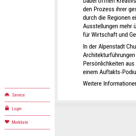
Dabei öffnen Kreativ
den Prozess ihrer ges
durch die Regionen e
Ausstellungen mehr ü
für Wirtschaft und Ge
In der Alpenstadt Chu
Architekturführungen
Persönlichkeiten aus
einem Auftakts-Podiu
Weitere Informatione
Service
Login
Konta
Anzei
Anzei
Merkliste