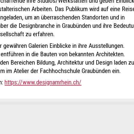
schaffende ihre Studios/Werkstätten und geben Einblick
talterischen Arbeiten. Das Publikum wird auf eine Reis
ingeladen, um an überraschenden Standorten und in
ber die Designbranche in Graubünden und ihre Bedeut
sellschaft zu erfahren.
r gewähren Galerien Einblicke in ihre Ausstellungen.
 entführen in die Bauten von bekannten Architekten.
 den Bereichen Bildung, Architektur und Design laden z
m im Atelier der Fachhochschule Graubünden ein.
n:
https://www.designamrhein.ch/
kt
ge beanstanden
ge