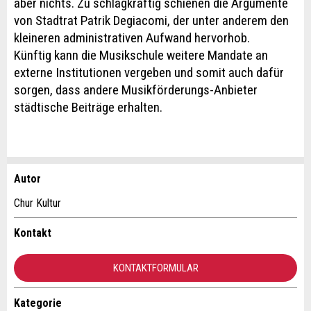
aber nichts. Zu schlagkräftig schienen die Argumente
von Stadtrat Patrik Degiacomi, der unter anderem den
kleineren administrativen Aufwand hervorhob.
Künftig kann die Musikschule weitere Mandate an
externe Institutionen vergeben und somit auch dafür
sorgen, dass andere Musikförderungs-Anbieter
städtische Beiträge erhalten.
Autor
Anzeige beanstanden
Anzeige weiterempfehlen
Chur Kultur
Ihr Feedback wird sehr geschätzt!
Empfehlen Sie diese Anzeige an Freunde weiter.
Kontakt
Allgemeines Feedback
KONTAKTFORMULAR
Anzeige nicht mehr gültig
Anzeige unvollständig
Kategorie