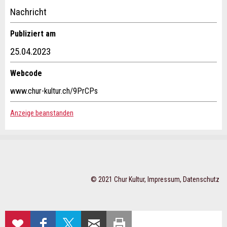
Kontakt
Nachricht
Verfassen Sie eine Nachricht für die Kontaktpersonen dieser
Publiziert am
Anzeige.
25.04.2023
Webcode
* Eingabe erforderlich
www.chur-kultur.ch/9PrCPs
ANZEIGE WEITEREMPFEHLEN
Anzeige beanstanden
Nachricht
Schliessen
Adresse
© 2021 Chur Kultur,
Impressum
,
Datenschutz
* Eingabe erforderlich
Zur Qualitätssicherung wird eine Kopie der E-Mail an
ZUR
AUF
AUF X
PER E-MAIL
SEITE
guidle übermittelt.