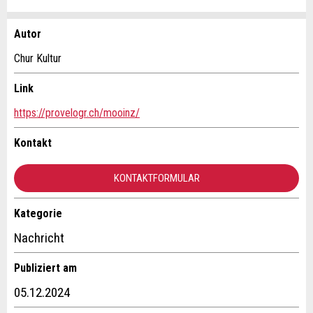
Autor
Anzeige beanstanden
Anzeige weiterempfehlen
Chur Kultur
Ihr Feedback wird sehr geschätzt!
Empfehlen Sie diese Anzeige an Freunde weiter.
Link
https://provelogr.ch/mooinz/
Allgemeines Feedback
Anzeige nicht mehr gültig
Kontakt
Anzeige unvollständig
KONTAKTFORMULAR
Kategorie
Kontakt
Nachricht
Verfassen Sie eine Nachricht für die Kontaktpersonen dieser
Publiziert am
Anzeige.
* Eingabe erforderlich
05.12.2024