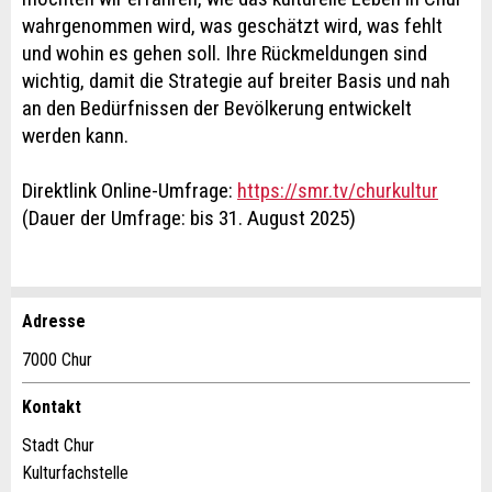
wahrgenommen wird, was geschätzt wird, was fehlt
und wohin es gehen soll. Ihre Rückmeldungen sind
wichtig, damit die Strategie auf breiter Basis und nah
an den Bedürfnissen der Bevölkerung entwickelt
werden kann.
Direktlink Online-Umfrage:
https://smr.tv/churkultur
(Dauer der Umfrage: bis 31. August 2025)
Adresse
Anzeige beanstanden
Anzeige weiterempfehlen
7000 Chur
Ihr Feedback wird sehr geschätzt!
Empfehlen Sie diese Anzeige an Freunde weiter.
Kontakt
Stadt Chur
Allgemeines Feedback
Kulturfachstelle
Anzeige nicht mehr gültig