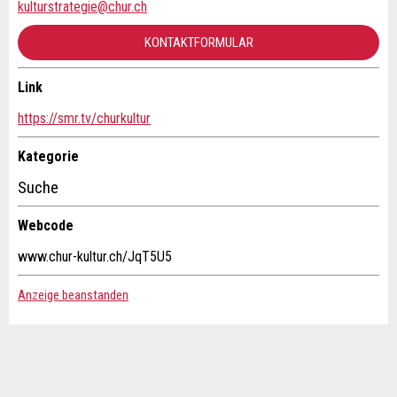
kulturstrategie@chur.ch
Anzeige unvollständig
KONTAKTFORMULAR
Link
Kontakt
https://smr.tv/churkultur
Verfassen Sie eine Nachricht für die Kontaktpersonen dieser
Kategorie
Anzeige.
* Eingabe erforderlich
Suche
ANZEIGE WEITEREMPFEHLEN
Webcode
Nachricht
Schliessen
www.chur-kultur.ch/JqT5U5
Anzeige beanstanden
* Eingabe erforderlich
Adresse