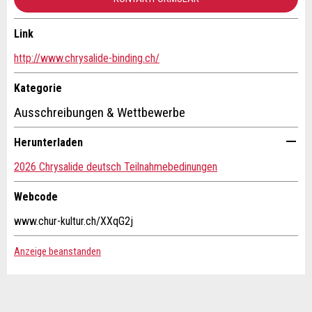
Link
Kontakt
http://www.chrysalide-binding.ch/
Verfassen Sie eine Nachricht für die Kontaktpersonen dieser
Kategorie
* Eingabe erforderlich
Anzeige.
Ausschreibungen & Wettbewerbe
ANZEIGE WEITEREMPFEHLEN
Herunterladen
Nachricht
Schliessen
2026 Chrysalide deutsch Teilnahmebedinungen
Webcode
www.chur-kultur.ch/XXqG2j
* Eingabe erforderlich
Anzeige beanstanden
Adresse
Zur Qualitätssicherung wird eine Kopie der E-Mail an
guidle übermittelt.
NACHRICHT SENDEN