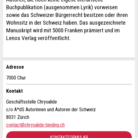
Buchpublikation (ausgenommen Lyrik) vorweisen
sowie das Schweizer Bürgerrecht besitzen oder ihren
Wohnsitz in der Schweiz haben. Das ausgezeichnete
Manuskript wird mit 5000 Franken prämiert und im
Lenos Verlag veröffentlicht.
Adresse
Anzeige beanstanden
Anzeige weiterempfehlen
7000 Chur
Ihr Feedback wird sehr geschätzt!
Empfehlen Sie diese Anzeige an Freunde weiter.
Kontakt
Geschäftsstelle Chrysalide
Allgemeines Feedback
c/o A*dS Autorinnen und Autoren der Schweiz
Anzeige nicht mehr gültig
8031 Zürich
Anzeige unvollständig
contact@chrysalide-binding.ch
KONTAKTFORMULAR