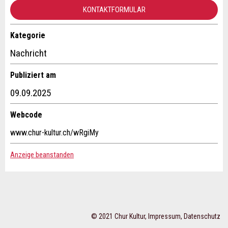
Allgemeines Feedback
KONTAKTFORMULAR
Anzeige nicht mehr gültig
Anzeige unvollständig
Kategorie
Kontakt
Nachricht
Verfassen Sie eine Nachricht für die Kontaktpersonen dieser
Publiziert am
Anzeige.
09.09.2025
Webcode
* Eingabe erforderlich
www.chur-kultur.ch/wRgiMy
ANZEIGE WEITEREMPFEHLEN
Anzeige beanstanden
Nachricht
Schliessen
Adresse
© 2021 Chur Kultur,
Impressum
,
Datenschutz