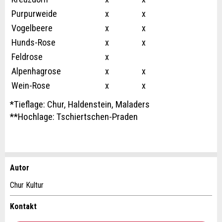
Purpurweide
x
x
Vogelbeere
x
x
Hunds-Rose
x
x
Feldrose
x
Alpenhagrose
x
x
Wein-Rose
x
x
*Tieflage: Chur, Haldenstein, Maladers
**Hochlage: Tschiertschen-Praden
Autor
Anzeige beanstanden
Anzeige weiterempfehlen
Chur Kultur
Ihr Feedback wird sehr geschätzt!
Empfehlen Sie diese Anzeige an Freunde weiter.
Kontakt