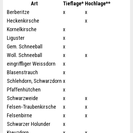
Art
Tieflage*
Hochlage**
Berberitze
x
x
Heckenkirsche
x
Kornelkirsche
x
Liguster
x
Gem. Schneeball
x
Woll. Schneeball
x
x
eingriffliger Weissdorn
x
Blasenstrauch
x
Schlehdorn, Schwarzdorn
x
Pfaffenhütchen
x
Schwarzweide
x
x
Felsen-Traubenkirsche
x
x
Felsenbirne
x
x
Schwarzer Holunder
x
Kreuzdorn
x
x