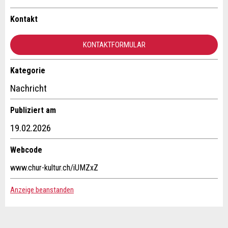
Ihr Feedback wird sehr geschätzt!
Empfehlen Sie diese Anzeige an Freunde weiter.
Kontakt
Allgemeines Feedback
KONTAKTFORMULAR
Anzeige nicht mehr gültig
Anzeige unvollständig
Kategorie
Kontakt
Nachricht
Verfassen Sie eine Nachricht für die Kontaktpersonen dieser
Publiziert am
Anzeige.
19.02.2026
Webcode
* Eingabe erforderlich
www.chur-kultur.ch/iUMZxZ
ANZEIGE WEITEREMPFEHLEN
Anzeige beanstanden
Nachricht
Schliessen