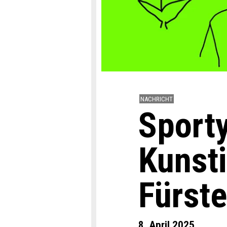
NACHRICHT
Sporty
Kunsti
Fürst
8. April 2025