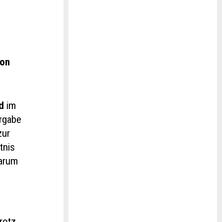
ion
d
im
ergabe
zur
tnis
warum
r
Trotz