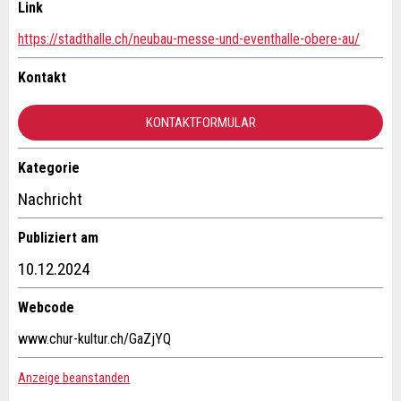
Ihr Feedback wird sehr geschätzt!
Empfehlen Sie diese Anzeige an Freunde weiter.
Link
https://stadthalle.ch/neubau-messe-und-eventhalle-obere-au/
Allgemeines Feedback
Anzeige nicht mehr gültig
Kontakt
Anzeige unvollständig
KONTAKTFORMULAR
Kategorie
Kontakt
Nachricht
Verfassen Sie eine Nachricht für die Kontaktpersonen dieser
Publiziert am
Anzeige.
* Eingabe erforderlich
10.12.2024
ANZEIGE WEITEREMPFEHLEN
Webcode
Nachricht
Schliessen
www.chur-kultur.ch/GaZjYQ
Anzeige beanstanden