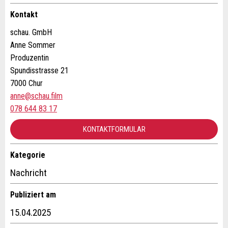
Allgemeines Feedback
Anzeige nicht mehr gültig
Kontakt
Anzeige unvollständig
schau. GmbH
Anne Sommer
Produzentin
Spundisstrasse 21
7000 Chur
anne@schau.film
078 644 83 17
* Eingabe erforderlich
KONTAKTFORMULAR
ANZEIGE WEITEREMPFEHLEN
Kategorie
Nachricht
Schliessen
Kontakt
Nachricht
Verfassen Sie eine Nachricht für die Kontaktpersonen dieser
Publiziert am
Anzeige.
15.04.2025
* Eingabe erforderlich