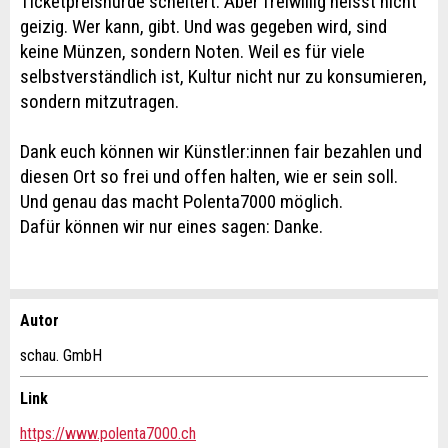
Ticketpreishürde scheitert. Aber freiwillig heisst nicht
geizig. Wer kann, gibt. Und was gegeben wird, sind
keine Münzen, sondern Noten. Weil es für viele
selbstverständlich ist, Kultur nicht nur zu konsumieren,
sondern mitzutragen.
Dank euch können wir Künstler:innen fair bezahlen und
diesen Ort so frei und offen halten, wie er sein soll.
Und genau das macht Polenta7000 möglich.
Dafür können wir nur eines sagen: Danke.
Autor
Anzeige beanstanden
Anzeige weiterempfehlen
schau. GmbH
Ihr Feedback wird sehr geschätzt!
Empfehlen Sie diese Anzeige an Freunde weiter.
Link
https://www.polenta7000.ch