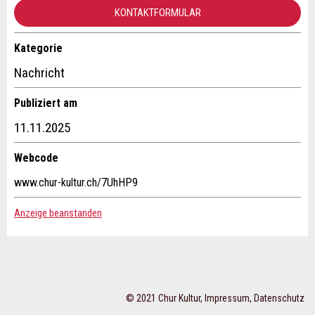
KONTAKTFORMULAR
Kategorie
Kontakt
Nachricht
Verfassen Sie eine Nachricht für die Kontaktpersonen dieser
Publiziert am
Anzeige.
* Eingabe erforderlich
11.11.2025
ANZEIGE WEITEREMPFEHLEN
Webcode
Nachricht
Schliessen
www.chur-kultur.ch/7UhHP9
Anzeige beanstanden
* Eingabe erforderlich
Adresse
Zur Qualitätssicherung wird eine Kopie der E-Mail an
© 2021 Chur Kultur,
Impressum
,
Datenschutz
guidle übermittelt.