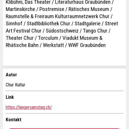
Klibühni, Das Theater / Literaturhaus Graubünden /
Martinskirche / Postremise / Rätisches Museum /
Raumstelle & Freiraum Kulturraumnetzwerk Chur /
Sinnhof / Stadtbibliothek Chur / Stadtgalerie / Street
Art Festival Chur / Südostschweiz / Tango Chur /
Theater Chur / Torculum / Viadukt Museum &
Rhätische Bahn / Werkstatt / WWF Graubünden
Autor
Anzeige beanstanden
Anzeige weiterempfehlen
Chur Kultur
Ihr Feedback wird sehr geschätzt!
Empfehlen Sie diese Anzeige an Freunde weiter.
Link
https://langersamstag.ch/
Allgemeines Feedback
Anzeige nicht mehr gültig
Kontakt
Anzeige unvollständig