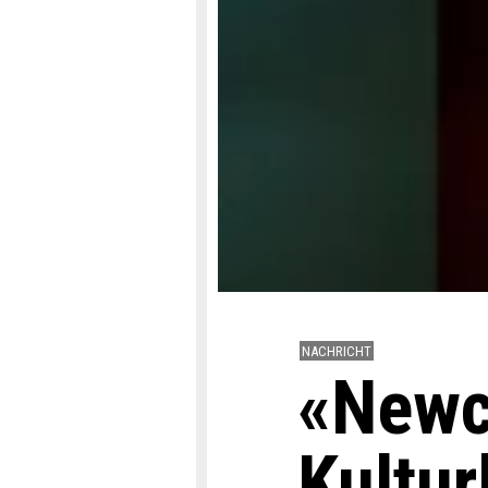
NACHRICHT
«Newc
Kultu