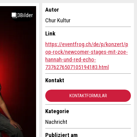
Autor
Chur Kultur
Link
https://eventfrog.ch/de/p/konzert/p
op-rock/newcomer-stages-mit-zoe-
hannah-und-red-echo-
7376276507105194183.html
Kontakt
KONTAKTFORMULAR
Kategorie
Nachricht
Publiziert am