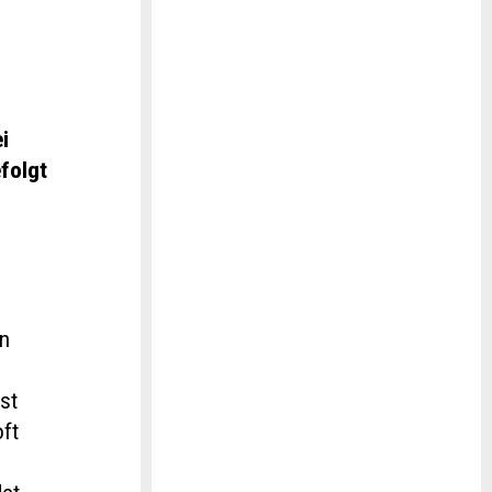
i
folgt
on
bst
oft
s