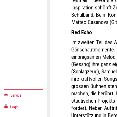
festhält – bevor sie
Inspiration schöpft 
Schulband. Beim Konz
Matteo Casanova (Git
Red Echo
Im zweiten Teil des 
Gänsehautmomente. Mi
einprägsamen Melodi
(Gesang) ihre ganz e
(Schlagzeug), Samuele
ihre kraftvollen Song
grossen Bühnen steh
machen, die berührt. 
Service
städtischen Projekt
Login
fördert. Neben Auftr
Unterstützung in Ber