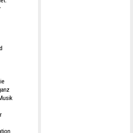
et.
r
d
ie
ganz
Musik
r
ation