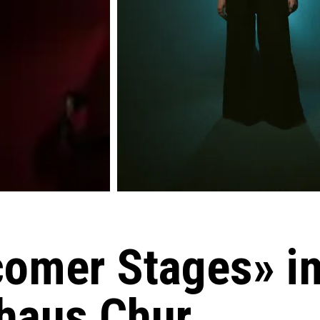
omer Stages» i
rhaus Chur