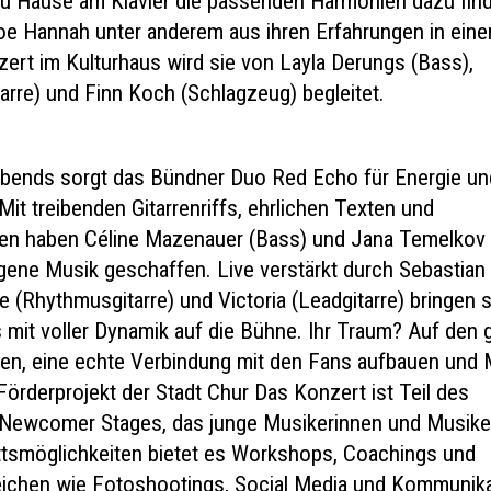
 zu Hause am Klavier die passenden Harmonien dazu find
Zoe Hannah unter anderem aus ihren Erfahrungen in eine
ert im Kulturhaus wird sie von Layla Derungs (Bass),
arre) und Finn Koch (Schlagzeug) begleitet.
Abends sorgt das Bündner Duo Red Echo für Energie un
t treibenden Gitarrenriffs, ehrlichen Texten und
en haben Céline Mazenauer (Bass) und Jana Temelkov
igene Musik geschaffen. Live verstärkt durch Sebastian
 (Rhythmusgitarre) und Victoria (Leadgitarre) bringen s
s mit voller Dynamik auf die Bühne. Ihr Traum? Auf den 
en, eine echte Verbindung mit den Fans aufbauen und 
Förderprojekt der Stadt Chur Das Konzert ist Teil des
s Newcomer Stages, das junge Musikerinnen und Musike
ittsmöglichkeiten bietet es Workshops, Coachings und
eichen wie Fotoshootings, Social Media und Kommunik