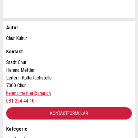
Autor
Anzeige beanstanden
Anzeige weiterempfehlen
Chur Kultur
Ihr Feedback wird sehr geschätzt!
Empfehlen Sie diese Anzeige an Freunde weiter.
Kontakt
Stadt Chur
Allgemeines Feedback
Helena Mettler
Anzeige nicht mehr gültig
Leiterin Kulturfachstelle
Anzeige unvollständig
7000 Chur
helena.mettler@chur.ch
081 254 44 10
KONTAKTFORMULAR
Kategorie
Kontakt
* Eingabe erforderlich