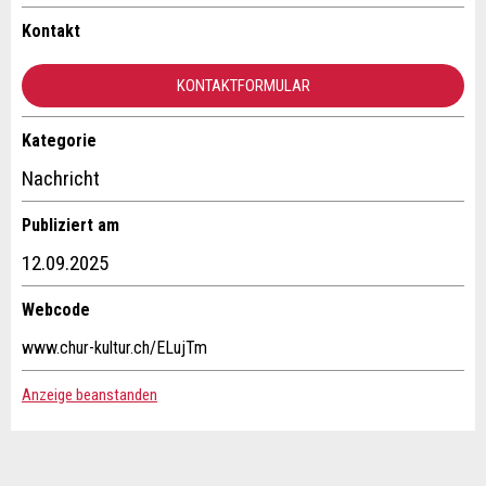
Ihr Feedback wird sehr geschätzt!
Empfehlen Sie diese Anzeige an Freunde weiter.
Kontakt
Allgemeines Feedback
KONTAKTFORMULAR
Anzeige nicht mehr gültig
Anzeige unvollständig
Kategorie
Kontakt
Nachricht
Verfassen Sie eine Nachricht für die Kontaktpersonen dieser
Publiziert am
Anzeige.
12.09.2025
Webcode
* Eingabe erforderlich
www.chur-kultur.ch/ELujTm
ANZEIGE WEITEREMPFEHLEN
Anzeige beanstanden
Nachricht
Schliessen