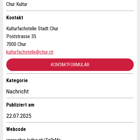
Anzeige beanstanden
Anzeige weiterempfehlen
Chur Kultur
Ihr Feedback wird sehr geschätzt!
Empfehlen Sie diese Anzeige an Freunde weiter.
Kontakt
Kulturfachstelle Stadt Chur
Allgemeines Feedback
Poststrasse 35
Anzeige nicht mehr gültig
7000 Chur
Anzeige unvollständig
kulturfachstelle@chur.ch
KONTAKTFORMULAR
Kategorie
Kontakt
Nachricht
Verfassen Sie eine Nachricht für die Kontaktpersonen dieser
Publiziert am
* Eingabe erforderlich
Anzeige.
22.07.2025
ANZEIGE WEITEREMPFEHLEN
Webcode
Nachricht
Schliessen