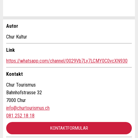
Autor
Anzeige beanstanden
Anzeige weiterempfehlen
Chur Kultur
Ihr Feedback wird sehr geschätzt!
Empfehlen Sie diese Anzeige an Freunde weiter.
Link
https://whatsapp.com/channel/0029Vb7Ly7LCMY0C0vcXN930
Allgemeines Feedback
Anzeige nicht mehr gültig
Kontakt
Anzeige unvollständig
Chur Tourismus
Bahnhofstrasse 32
7000 Chur
info@churtourismus.ch
081 252 18 18
KONTAKTFORMULAR
* Eingabe erforderlich