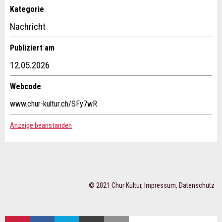
Kategorie
ANZEIGE WEITEREMPFEHLEN
Kontakt
Nachricht
Nachricht
Schliessen
Verfassen Sie eine Nachricht für die Kontaktpersonen dieser
Publiziert am
Anzeige.
12.05.2026
Webcode
* Eingabe erforderlich
www.chur-kultur.ch/SFy7wR
Zur Qualitätssicherung wird eine Kopie der E-Mail an
Anzeige beanstanden
guidle übermittelt.
NACHRICHT SENDEN
Adresse
Schliessen
© 2021 Chur Kultur,
Impressum
,
Datenschutz
ZUR
AUF
AUF X
PER E-MAIL
SEITE