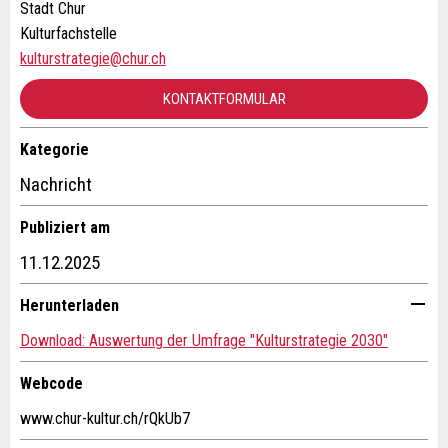
Stadt Chur
Kulturfachstelle
kulturstrategie@chur.ch
KONTAKTFORMULAR
Kategorie
Kontakt
* Eingabe erforderlich
Nachricht
ANZEIGE WEITEREMPFEHLEN
Verfassen Sie eine Nachricht für die Kontaktpersonen dieser
Publiziert am
Anzeige.
Nachricht
Schliessen
11.12.2025
Herunterladen
Download: Auswertung der Umfrage "Kulturstrategie 2030"
Webcode
* Eingabe erforderlich
www.chur-kultur.ch/rQkUb7
Zur Qualitätssicherung wird eine Kopie der E-Mail an