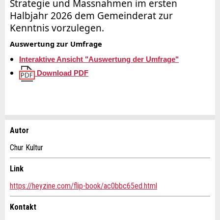
Strategie und Massnahmen im ersten
Halbjahr 2026 dem Gemeinderat zur
Kenntnis vorzulegen.
Auswertung zur Umfrage
Interaktive Ansicht "Auswertung der Umfrage"
Download PDF
Autor
Anzeige beanstanden
Anzeige weiterempfehlen
Chur Kultur
Ihr Feedback wird sehr geschätzt!
Empfehlen Sie diese Anzeige an Freunde weiter.
Link
https://heyzine.com/flip-book/ac0bbc65ed.html
Allgemeines Feedback
Anzeige nicht mehr gültig
Kontakt
Anzeige unvollständig