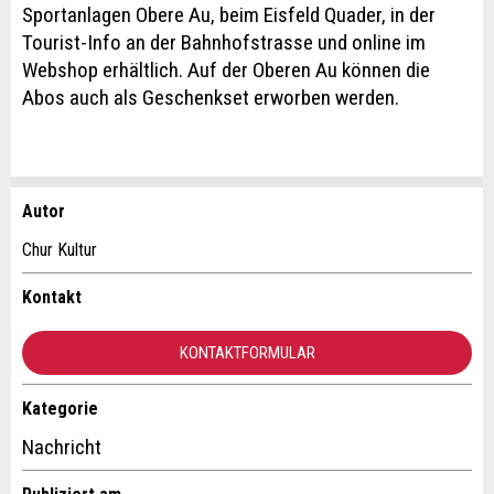
Sportanlagen Obere Au, beim Eisfeld Quader, in der
Tourist-Info an der Bahnhofstrasse und online im
Webshop erhältlich. Auf der Oberen Au können die
Abos auch als Geschenkset erworben werden.
Autor
Anzeige beanstanden
Anzeige weiterempfehlen
Chur Kultur
Ihr Feedback wird sehr geschätzt!
Empfehlen Sie diese Anzeige an Freunde weiter.
Kontakt
Allgemeines Feedback
KONTAKTFORMULAR
Anzeige nicht mehr gültig
Anzeige unvollständig
Kategorie
Kontakt
Nachricht
Verfassen Sie eine Nachricht für die Kontaktpersonen dieser