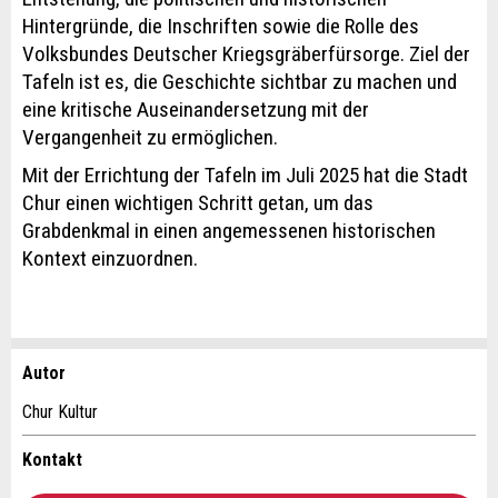
Hintergründe, die Inschriften sowie die Rolle des
Volksbundes Deutscher Kriegsgräberfürsorge. Ziel der
Tafeln ist es, die Geschichte sichtbar zu machen und
eine kritische Auseinandersetzung mit der
Vergangenheit zu ermöglichen.
Mit der Errichtung der Tafeln im Juli 2025 hat die Stadt
Chur einen wichtigen Schritt getan, um das
Grabdenkmal in einen angemessenen historischen
Kontext einzuordnen.
Autor
Anzeige beanstanden
Anzeige weiterempfehlen
Chur Kultur
Ihr Feedback wird sehr geschätzt!
Empfehlen Sie diese Anzeige an Freunde weiter.
Kontakt