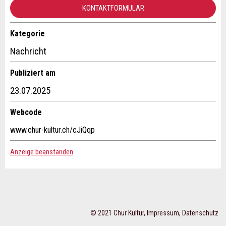
Allgemeines Feedback
KONTAKTFORMULAR
Anzeige nicht mehr gültig
Anzeige unvollständig
Kategorie
Kontakt
Nachricht
Verfassen Sie eine Nachricht für die Kontaktpersonen dieser
Publiziert am
Anzeige.
23.07.2025
Webcode
* Eingabe erforderlich
www.chur-kultur.ch/cJiQqp
ANZEIGE WEITEREMPFEHLEN
Anzeige beanstanden
Nachricht
Schliessen
Adresse
© 2021 Chur Kultur,
Impressum
,
Datenschutz