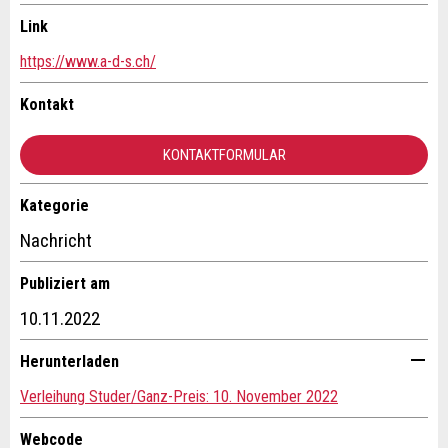
Ihr Feedback wird sehr geschätzt!
Empfehlen Sie diese Anzeige an Freunde weiter.
Link
https://www.a-d-s.ch/
Allgemeines Feedback
Anzeige nicht mehr gültig
Kontakt
Anzeige unvollständig
KONTAKTFORMULAR
Kategorie
Kontakt
Nachricht
Verfassen Sie eine Nachricht für die Kontaktpersonen dieser
Publiziert am
Anzeige.
* Eingabe erforderlich
10.11.2022
ANZEIGE WEITEREMPFEHLEN
Herunterladen
Nachricht
Schliessen
Verleihung Studer/Ganz-Preis: 10. November 2022
Webcode