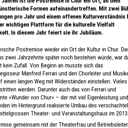
 Jahren ist die Postremise in Chur ein Ort, an dem
künstlerische Formen aufeinandertreffen. Mit zwei Bü
ungen pro Jahr und einem offenen Kulturverständnis 
r wichtigen Plattform für die kulturelle Vielfalt
lt. In diesem Jahr feiert sie ihr Jubiläum.
torische Postremise wieder ein Ort der Kultur in Chur. D
aus zwei Jahrzehnte später noch bestehen würde, war 
st kein Zufall. Von Beginn an musste sich das
isseur Manfred Ferrari und den Chorleiter und Musik
f einen langen Weg mit Widerständen einstellen. Vieles
tritten werden. Darunter auch das von Ferrari und
nte «Wunder von Chur» – der mit viel Eigenleistung un
nden im Hintergrund realisierte Umbau des verschachte
ttelgrossen Theater- und Veranstaltungshaus im 2013
emise gemeinsam mit der Theaterfrau und Betriebsleiter