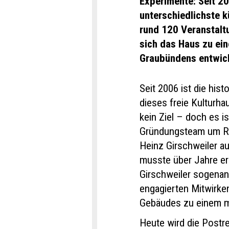
Experimente: Seit 20
unterschiedlichste 
rund 120 Veranstalt
sich das Haus zu eine
Graubündens entwicke
Seit 2006 ist die his
dieses freie Kulturh
kein Ziel – doch es i
Gründungsteam um Reg
Heinz Girschweiler au
musste über Jahre ers
Girschweiler sogenan
engagierten Mitwirke
Gebäudes zu einem mi
Heute wird die Postr