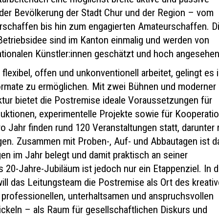
g der Bevölkerung der Stadt Chur und der Region – vom
urschaffen bis hin zum engagierten Amateurschaffen. D
Betriebsidee sind im Kanton einmalig und werden von
nationalen Künstler:innen geschätzt und hoch angesehen
flexibel, offen und unkonventionell arbeitet, gelingt es 
ormate zu ermöglichen. Mit zwei Bühnen und moderner
ktur bietet die Postremise ideale Voraussetzungen für
duktionen, experimentelle Projekte sowie für Kooperati
 Jahr finden rund 120 Veranstaltungen statt, darunter 
gen. Zusammen mit Proben-, Auf- und Abbautagen ist d
en im Jahr belegt und damit praktisch an seiner
 20-Jahre-Jubiläum ist jedoch nur ein Etappenziel. In 
l das Leitungsteam die Postremise als Ort des kreati
professionellen, unterhaltsamen und anspruchsvollen
ickeln – als Raum für gesellschaftlichen Diskurs und