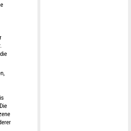
ie
r
.
die
n,
is
 Die
szene
derer