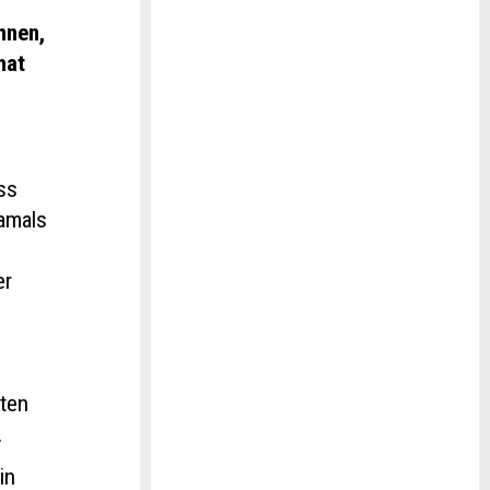
hnen,
hat
ass
damals
er
d
lten
.
in