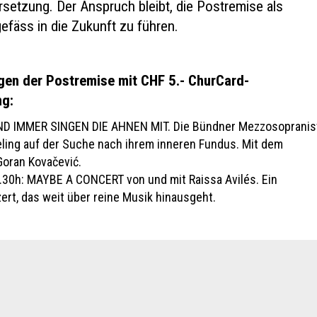
rsetzung. Der Anspruch bleibt, die Postremise als
efäss in die Zukunft zu führen.
gen der Postremise mit CHF 5.- ChurCard-
ng:
 UND IMMER SINGEN DIE AHNEN MIT. Die Bündner Mezzosopranis
ling auf der Suche nach ihrem inneren Fundus. Mit dem
oran Kovačević.
.30h: MAYBE A CONCERT von und mit Raissa Avilés. Ein
rt, das weit über reine Musik hinausgeht.
kt
ge beanstanden
ge