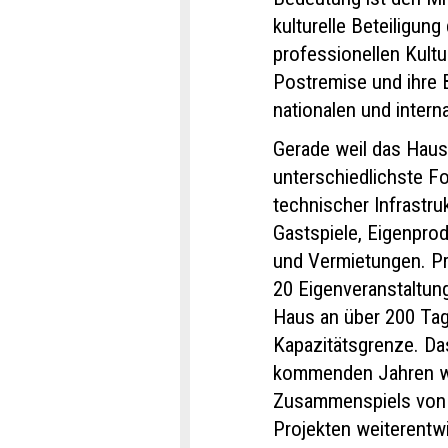
kulturelle Beteiligun
professionellen Kult
Postremise und ihre 
nationalen und inter
Gerade weil das Haus 
unterschiedlichste F
technischer Infrastru
Gastspiele, Eigenpro
und Vermietungen. Pro
20 Eigenveranstaltun
Haus an über 200 Tag
Kapazitätsgrenze. Das
kommenden Jahren wil
Zusammenspiels von 
Projekten weiterentw