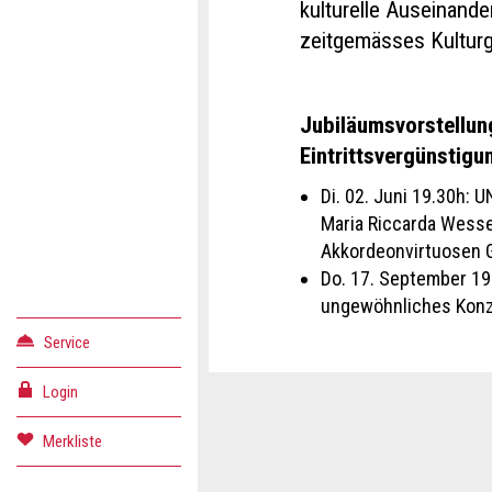
kulturelle Auseinande
zeitgemässes Kulturg
Jubiläumsvorstellun
Eintrittsvergünstigu
Di. 02. Juni 19.30h:
Maria Riccarda Wesse
Akkordeonvirtuosen G
Do. 17. September 19
ungewöhnliches Konze
Service
Login
Konta
Anzei
Anzei
Merkliste