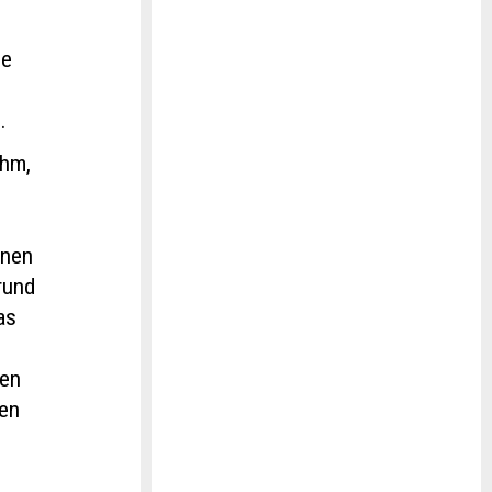
ie
.
ihm,
onen
rund
as
den
ven