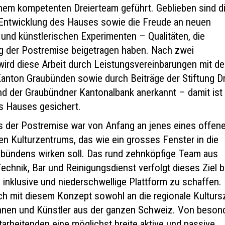
nem kompetenten Dreierteam geführt. Geblieben sind d
r Entwicklung des Hauses sowie die Freude an neuen
und künstlerischen Experimenten – Qualitäten, die
g der Postremise beigetragen haben. Nach zwei
wird diese Arbeit durch Leistungsvereinbarungen mit de
anton Graubünden sowie durch Beiträge der Stiftung Dr
d der Graubündner Kantonalbank anerkannt – damit ist 
s Hauses gesichert.
s der Postremise war von Anfang an jenes eines offene
en Kulturzentrums, das wie ein grosses Fenster in die
raubündens wirken soll. Das rund zehnköpfige Team aus
Technik, Bar und Reinigungsdienst verfolgt dieses Ziel b
, inklusive und niederschwellige Plattform zu schaffen.
ich mit diesem Konzept sowohl an die regionale Kultur
innen und Künstler aus der ganzen Schweiz. Von beson
arbeitenden eine möglichst breite aktive und passive