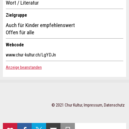
Wort / Literatur
Zielgruppe
Auch für Kinder empfehlenswert
Offen für alle
Webcode
Nachricht
www.chur-kultur.ch/LgYDJn
Anzeige beanstanden
* Eingabe erforderlich
Zur Qualitätssicherung wird eine Kopie der E-Mail an guidle
© 2021 Chur Kultur,
Impressum
,
Datenschutz
übermittelt.
NACHRICHT SENDEN
ZUR
AUF
AUF X
PER E-MAIL
SEITE