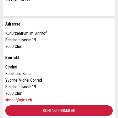
Adresse
Anzeige beanstanden
Anzeige weiterempfehlen
Kulturzentrum im Sinnhof
Sennhofstrasse 19
Ihr Feedback wird sehr geschätzt!
Empfehlen Sie diese Anzeige an Freunde weiter.
7000 Chur
Allgemeines Feedback
Kontakt
Anzeige nicht mehr gültig
Sinnhof
Anzeige unvollständig
Kunst und Kultur
Yvonne Michel Conrad
Sennhofstrasse 19
7000 Chur
sinnhof@gmx.ch
KONTAKTFORMULAR