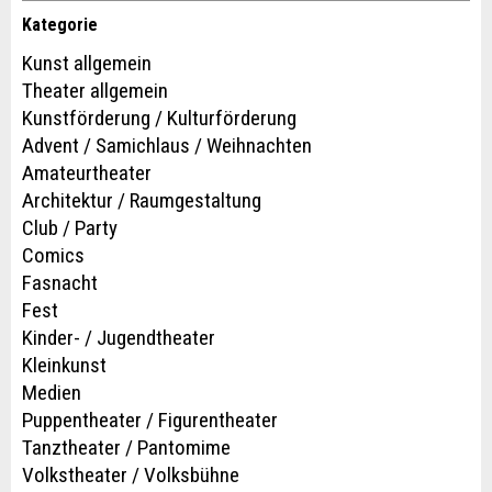
* Eingabe erforderlich
Kategorie
Kontakt
ANZEIGE WEITEREMPFEHLEN
Kunst allgemein
Theater allgemein
Nachricht
Schliessen
Verfassen Sie eine Nachricht für die Kontaktpersonen dieser
Kunstförderung / Kulturförderung
Anzeige.
Advent / Samichlaus / Weihnachten
Amateurtheater
Architektur / Raumgestaltung
Club / Party
* Eingabe erforderlich
Comics
Zur Qualitätssicherung wird eine Kopie der E-Mail an
Fasnacht
guidle übermittelt.
Fest
Kinder- / Jugendtheater
NACHRICHT SENDEN
Kleinkunst
Adresse
Medien
Schliessen
Puppentheater / Figurentheater
Tanztheater / Pantomime
Volkstheater / Volksbühne