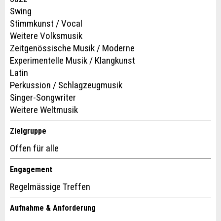
Swing
Stimmkunst / Vocal
Weitere Volksmusik
Zeitgenössische Musik / Moderne
Experimentelle Musik / Klangkunst
Latin
Perkussion / Schlagzeugmusik
Singer-Songwriter
Weitere Weltmusik
Nachricht
Zielgruppe
Offen für alle
Engagement
* Eingabe erforderlich
Regelmässige Treffen
Zur Qualitätssicherung wird eine Kopie der E-Mail an guidle
übermittelt.
Aufnahme & Anforderung