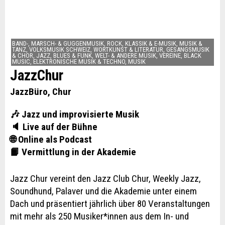
BAND-, MARSCH- & GUGGENMUSIK, ROCK, KLASSIK & E-MUSIK, MUSIK &
TANZ, VOLKSMUSIK SCHWEIZ, WORTKUNST & LITERATUR, GESANGSMUSIK
& CHOR, JAZZ, BLUES & FUNK, WELT- & ANDERE MUSIK, VEREINE, BLACK
MUSIC, ELEKTRONISCHE MUSIK & TECHNO, MUSIK
JazzChur
JazzBüro, Chur
🎶 Jazz und improvisierte Musik
🔈 Live auf der Bühne
🌐 Online als Podcast
📙 Vermittlung in der Akademie
Jazz Chur vereint den Jazz Club Chur, Weekly Jazz,
Soundhund, Palaver und die Akademie unter einem
Dach und präsentiert jährlich über 80 Veranstaltungen
mit mehr als 250 Musiker*innen aus dem In- und