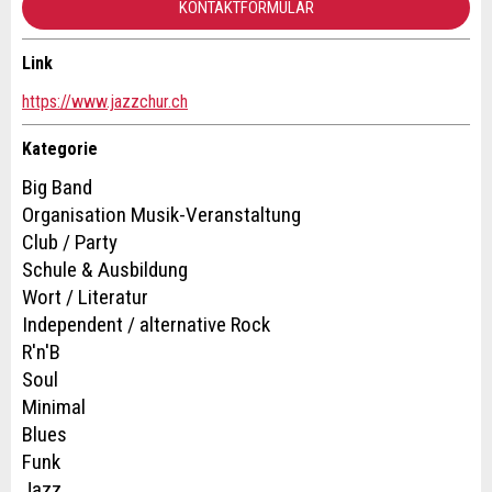
KONTAKTFORMULAR
Link
Kontakt
* Eingabe erforderlich
https://www.jazzchur.ch
ANZEIGE WEITEREMPFEHLEN
Verfassen Sie eine Nachricht für die Kontaktpersonen dieser
Kategorie
Anzeige.
Big Band
Nachricht
Schliessen
Organisation Musik-Veranstaltung
Club / Party
Schule & Ausbildung
Wort / Literatur
Independent / alternative Rock
* Eingabe erforderlich
R'n'B
Zur Qualitätssicherung wird eine Kopie der E-Mail an
Soul
guidle übermittelt.
Minimal
Adresse
Blues
NACHRICHT SENDEN
Funk
Jazz
Schliessen