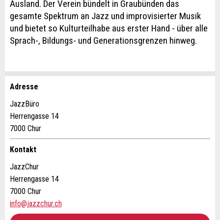
Ausland. Der Verein bündelt in Graubünden das
gesamte Spektrum an Jazz und improvisierter Musik
und bietet so Kulturteilhabe aus erster Hand - über alle
Sprach-, Bildungs- und Generationsgrenzen hinweg.
Adresse
Anzeige beanstanden
Anzeige weiterempfehlen
JazzBüro
Herrengasse 14
Ihr Feedback wird sehr geschätzt!
Empfehlen Sie diese Anzeige an Freunde weiter.
7000 Chur
Allgemeines Feedback
Kontakt
Anzeige nicht mehr gültig
JazzChur
Anzeige unvollständig
Herrengasse 14
7000 Chur
info@jazzchur.ch