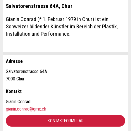
Salvatorenstrasse 64A, Chur
Gianin Conrad (* 1. Februar 1979 in Chur) ist ein
Schweizer bildender Künstler im Bereich der Plastik,
Installation und Performance.
Adresse
Anzeige beanstanden
Anzeige weiterempfehlen
Salvatorenstrasse 64A
7000 Chur
Ihr Feedback wird sehr geschätzt!
Empfehlen Sie diese Anzeige an Freunde weiter.
Kontakt
Allgemeines Feedback
Gianin Conrad
Anzeige nicht mehr gültig
gianin.conrad@gmx.ch
Anzeige unvollständig
KONTAKTFORMULAR