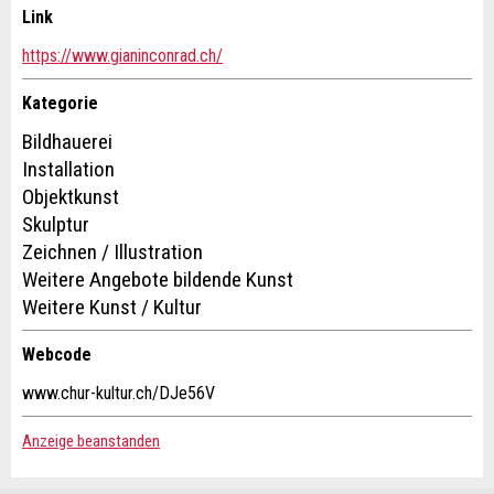
Link
Kontakt
https://www.gianinconrad.ch/
Verfassen Sie eine Nachricht für die Kontaktpersonen dieser
Kategorie
Anzeige.
* Eingabe erforderlich
Bildhauerei
Installation
ANZEIGE WEITEREMPFEHLEN
Objektkunst
Skulptur
Nachricht
Schliessen
Zeichnen / Illustration
Weitere Angebote bildende Kunst
Weitere Kunst / Kultur
Webcode
* Eingabe erforderlich
Adresse
www.chur-kultur.ch/DJe56V
Zur Qualitätssicherung wird eine Kopie der E-Mail an
guidle übermittelt.
Anzeige beanstanden
NACHRICHT SENDEN