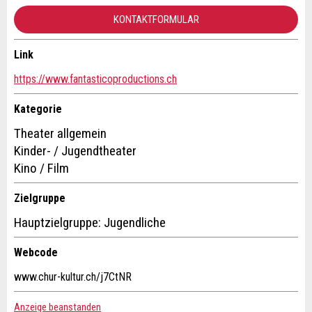
KONTAKTFORMULAR
* Eingabe erforderlich
Link
Kontakt
ANZEIGE WEITEREMPFEHLEN
https://www.fantasticoproductions.ch
Nachricht
Schliessen
Verfassen Sie eine Nachricht für die Kontaktpersonen dieser
Kategorie
Anzeige.
Theater allgemein
Kinder- / Jugendtheater
Kino / Film
* Eingabe erforderlich
Zielgruppe
Zur Qualitätssicherung wird eine Kopie der E-Mail an
Hauptzielgruppe: Jugendliche
guidle übermittelt.
Webcode
NACHRICHT SENDEN
www.chur-kultur.ch/j7CtNR
Adresse
Schliessen
Anzeige beanstanden