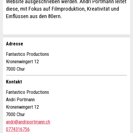
Website ausgeschrieben werden. Andri Portmann leitet
diese, mit Fokus auf Filmproduktion, Kreativität und
Einflüssen aus den 80ern.
Adresse
Anzeige beanstanden
Anzeige weiterempfehlen
Fantastico Productions
Kronenwingert 12
Ihr Feedback wird sehr geschätzt!
Empfehlen Sie diese Anzeige an Freunde weiter.
7000 Chur
Allgemeines Feedback
Kontakt
Anzeige nicht mehr gültig
Fantastico Productions
Anzeige unvollständig
Andri Portmann
Kronenwingert 12
7000 Chur
andri@andriportmann.ch
0774316756