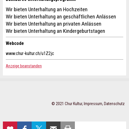
* Eingabe erforderlich
Wir bieten Unterhaltung an Hochzeiten
Zur Qualitätssicherung wird eine Kopie der E-Mail an
Wir bieten Unterhaltung an geschäftlichen Anlässen
guidle übermittelt.
Wir bieten Unterhaltung an privaten Anlässen
Adresse
Wir bieten Unterhaltung an Kindergeburtstagen
NACHRICHT SENDEN
Webcode
Schliessen
www.chur-kultur.ch/u1Z2jc
Anzeige beanstanden
© 2021 Chur Kultur,
Impressum
,
Datenschutz
Nachricht
ZUR
AUF
AUF X
PER E-MAIL
SEITE