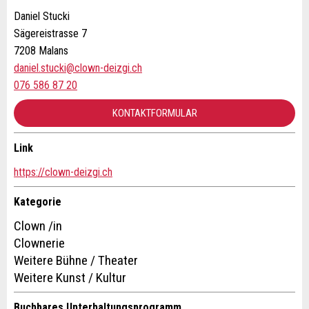
Allgemeines Feedback
Daniel Stucki
Anzeige nicht mehr gültig
Sägereistrasse 7
Anzeige unvollständig
7208 Malans
daniel.stucki@clown-deizgi.ch
076 586 87 20
KONTAKTFORMULAR
Link
Kontakt
* Eingabe erforderlich
https://clown-deizgi.ch
ANZEIGE WEITEREMPFEHLEN
Verfassen Sie eine Nachricht für die Kontaktpersonen dieser
Kategorie
Anzeige.
Clown /in
Nachricht
Schliessen
Clownerie
Weitere Bühne / Theater
Weitere Kunst / Kultur
Buchbares Unterhaltungsprogramm