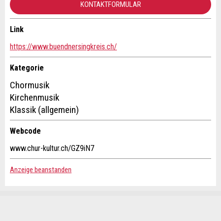
guidle übermittelt.
KONTAKTFORMULAR
NACHRICHT SENDEN
Link
Kontakt
Schliessen
https://www.buendnersingkreis.ch/
Verfassen Sie eine Nachricht für die Kontaktpersonen dieser
Kategorie
Anzeige.
Chormusik
Kirchenmusik
Klassik (allgemein)
Webcode
www.chur-kultur.ch/GZ9iN7
Anzeige beanstanden
Adresse