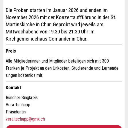
Anzeige unvollständig
Die Proben starten im Januar 2026 und enden im
November 2026 mit der Konzertaufführung in der St.
Martinskirche in Chur. Geprobt wird jeweils am
Mittwochabend von 19.30 bis 21:30 Uhr im
Kirchgemeindehaus Comander in Chur.
Preis
* Eingabe erforderlich
Alle Mitgliederinnen und Mitglieder beteiligen sich mit 300
ANZEIGE WEITEREMPFEHLEN
Franken je Projekt an den Unkosten. Studierende und Lernende
singen kostenlos mit.
Nachricht
Schliessen
Kontakt
Bündner Singkreis
Vera Tschupp
Präsidentin
* Eingabe erforderlich
vera.tschupp@gmx.ch
Zur Qualitätssicherung wird eine Kopie der E-Mail an