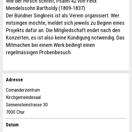
Wie der Hirsch schreit, Psalm 42 von Felix
Mendelssohn Bartholdy (1809-1837)
Der Bündner Singkreis ist als Verein organisiert. Wer
mitsingen möchte, meldet sich jeweils zu Beginn eines
Projekts dafür an. Die Mitgliedschaft endet nach den
Konzerten, es ist also keine Kündigung notwendig. Das
Mitmachen bei einem Werk bedingt einen
regelmässigen Probenbesuch.
Adresse
Anzeige beanstanden
Anzeige weiterempfehlen
Comanderzentrum
Kirchgemeindesaal
Ihr Feedback wird sehr geschätzt!
Empfehlen Sie diese Anzeige an Freunde weiter.
Sennensteinstrasse 30
7000 Chur
Allgemeines Feedback
Anzeige nicht mehr gültig
Datum